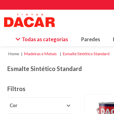
Termos
Todas as categorias
Paredes
1
º
esma
2
º
tinta
Madeiras e Metais
Esmalte Sintético Standard
3
º
borr
Esmalte Sintético Standard
4
º
vern
5
º
text
Filtros
6
º
esma
7
º
piso
Cor
8
º
mass
Branco