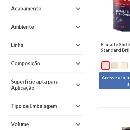
9
º
mas
Acabamento
Alumínio
10
º
fun
Acetinado
Amarelo
Ambiente
Brilhante
Amarelo Ouro
Interno e Externo
Fosco
Amarelo Segurança
Esmalte Sinté
Standard Bril
Areia
Premium
Composição
Azul Del Rey
Standard
Solvente
Azul França
Acesse a loja
Superfície apta para
s
Azul Mar
Aplicação
Celeste
Madeiras e Metais
Tipo de Embalagem
Metálica
Volume