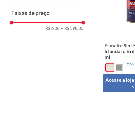
112,5 ml
Faixas de preço
225 ml
900 ml
R$ 6,00
–
R$ 398,00
3,6 L
Esmalte Sinté
18 L - LT
Standard Bril
ml
+ co
Acesse a loja
s