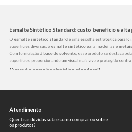
Esmalte Sintético Standard: custo-benefício e alt
O
esmalte sintético standard
é uma escolha estratégica para loj
superfícies diversas, o
esmalte sintético para madeiras e metai
Com formulação
à base de solvente
, esse produto se destaca pela
superfícies, proporcionando um visual mais vivo e protegido contra 
O que é o esmalte sintético standard?
O
esmalte sintético standard
é uma
tinta sintética
desenvolvida
decorativo, sendo uma das opções mais tradicionais do mercado.
Para que serve o esmalte sintético standard?
Esse tipo de esmalte é indicado para pintura de portas, janelas, po
Atendimento
acabamento das peças.
Quer tirar dúvidas sobre como comprar ou sobre
Pode usar o esmalte sintético standard em área ex
os produtos?
Sim. Por ser um produto
à base de solvente
, o
esmalte sintético