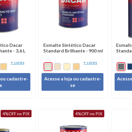
sa
do
tico Dacar
Esmalte Sintético Dacar
Esmalt
hante - 3,6 L
Standard Brilhante - 900 ml
Standar
+ cores
+ cores
 ou cadastre-
Acesse a loja ou cadastre-
Acesse
e
se
4%OFF no PIX
4%OFF no PIX