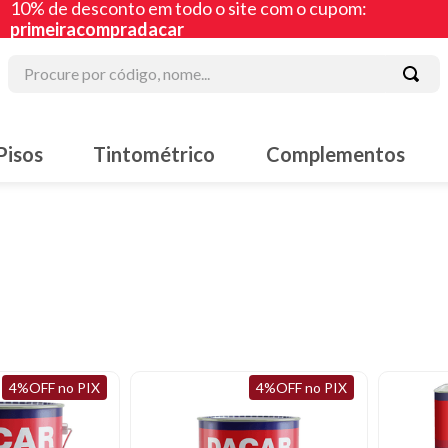
10% de desconto em todo o site com o cupom:
primeiracompradacar
Procure por código, nome...
 mais buscados
Pisos
Tintométrico
Complementos
lte
 acrílica
acha líquida
iz
ura
lte sintético
4%OFF no PIX
4%OFF no PIX
a corrida