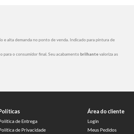
io e alta demanda no ponto de venda. Indicado para pintura de
nto para o consumidor final. Seu acabamento
brilhante
valoriza as
ação oferece boa aderência, cobertura eficiente e acabamento
s e metais
atua como uma camada protetora, além de valorizar o
Políticas
Área do cliente
Política de Entrega
Login
Política de Privacidade
Meus Pedidos
plicado em áreas internas e externas, desde que a superfície