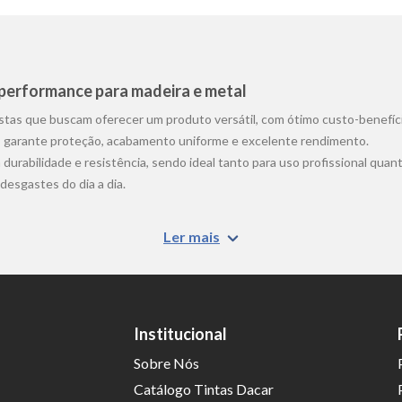
a performance para madeira e metal
istas que buscam oferecer um produto versátil, com ótimo custo-benefíc
s
garante proteção, acabamento uniforme e excelente rendimento.
 durabilidade e resistência, sendo ideal tanto para uso profissional qua
desgastes do dia a dia.
Ler mais
 para pintura e proteção de superfícies de madeira e metal. Sua formul
rtões, móveis e estruturas metálicas. O
esmalte sintético para madeira
Institucional
Sobre Nós
terna?
Catálogo Tintas Dacar
 standard
apresenta boa resistência a condições externas, podendo ser a