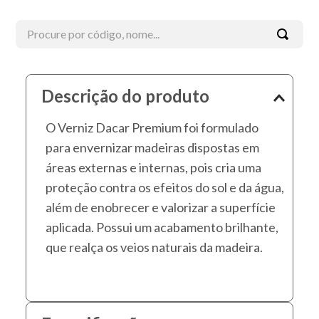
Procure por código, nome...
Termos mais buscados
Descrição do produto
1
º
esmalte
O Verniz Dacar Premium foi formulado
2
º
tinta acrílica
para envernizar madeiras dispostas em
3
º
borracha líquida
áreas externas e internas, pois cria uma
4
º
verniz
proteção contra os efeitos do sol e da água,
5
º
textura
além de enobrecer e valorizar a superfície
aplicada. Possui um acabamento brilhante,
6
º
esmalte sintético
que realça os veios naturais da madeira.
7
º
piso
8
º
massa corrida
9
º
massa