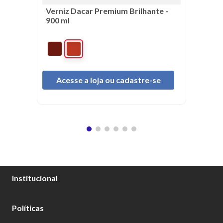
Verniz Dacar Premium Brilhante -
900 ml
Acesse a loja ou cadastre-se
Institucional
Sobre Nós
Políticas
Catálogo Tintas Dacar