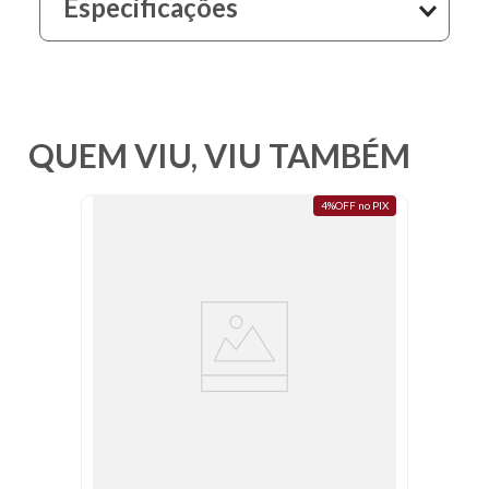
Especificações
10
º
fundo
QUEM VIU, VIU TAMBÉM
4%OFF no PIX