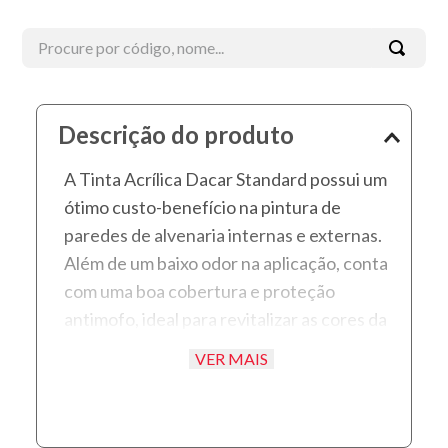
Procure por código, nome...
Termos mais buscados
Descrição do produto
1
º
tinta acrílica
A Tinta Acrílica Dacar Standard possui um
2
º
esmalte
ótimo custo-benefício na pintura de
3
º
borracha líquida
paredes de alvenaria internas e externas.
4
º
textura
Além de um baixo odor na aplicação, conta
5
º
verniz
com uma boa cobertura e proteção
antimofo, ideal para revitalizar as cores da
6
º
massa
casa. Disponível no acabamento Fosco e
7
º
piso
VER MAIS
Semibrilho.
8
º
massa corrida
9
º
esmalte sintético