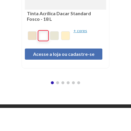
Tinta Acrílica Dacar Standard
Fosco - 18 L
+ cores
Acesse a loja ou cadastre-se
Institucional
Sobre Nós
Políticas
Catálogo Tintas Dacar