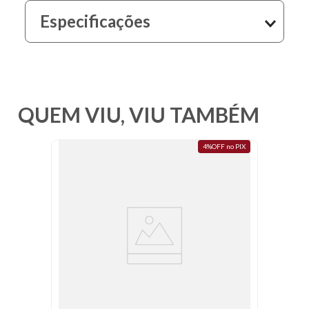
10
º
selador
Especificações
QUEM VIU, VIU TAMBÉM
4%OFF no PIX