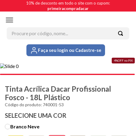
10% de desconto em todo o site com o cupom:
primeiracompradacar
Procure por código, nome...
Faça seu login ou Cadastre-se
Termos mais buscados
4%OFF no PIX
1
º
tinta acrílica
2
º
esmalte
3
º
borracha líquida
Tinta Acrílica Dacar Profissional
4
º
textura
Fosco - 18L Plástico
Código do produto
:
740001-53
5
º
verniz
SELECIONE UMA COR
6
º
massa corrida
Branco Neve
7
º
piso