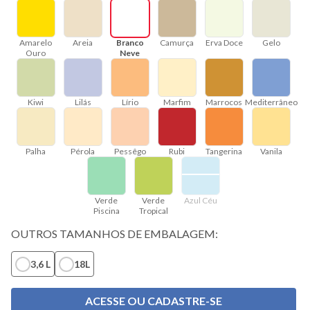
8
º
massa
9
º
esmalte sintético
Amarelo
Areia
Branco
Camurça
Erva Doce
Gelo
10
º
resina
Ouro
Neve
Kiwi
Lilás
Lírio
Marfim
Marrocos
Mediterrâneo
Palha
Pérola
Pessêgo
Rubi
Tangerina
Vanila
Verde
Verde
Azul Céu
Piscina
Tropical
OUTROS TAMANHOS DE EMBALAGEM:
3,6 L
18L
ACESSE OU CADASTRE-SE