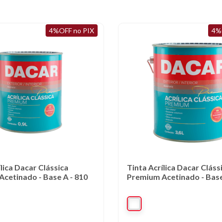
4%OFF no PIX
4%
ílica Dacar Clássica
Tinta Acrílica Dacar Cláss
cetinado - Base A - 810
Premium Acetinado - Base 