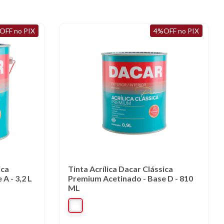
OFF no PIX
4%OFF no PIX
ica
Tinta Acrílica Dacar Clássica
A - 3,2 L
Premium Acetinado - Base D - 810
ML