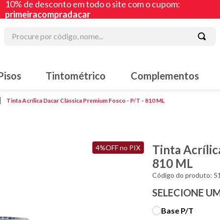
10% de desconto em todo o site com o cupom:
primeiracompradacar
Procure por código, nome...
 mais buscados
Pisos
Tintométrico
Complementos
lte
 acrílica
Tinta Acrílica Dacar Clássica Premium Fosco - P/T - 810 ML
acha líquida
iz
Tinta Acríli
4%OFF no PIX
ura
810 ML
lte sintético
Código do produto
:
5
SELECIONE U
a corrida
Base P/T