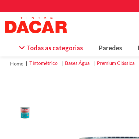
Termos
Todas as categorias
Paredes
1
º
esma
Tintométrico
Bases Água
Premium Clássica
2
º
tinta
3
º
borr
4
º
vern
5
º
text
6
º
esma
7
º
piso
8
º
mass