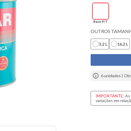
sa
do
Base P/T
OUTROS TAMANH
3,2 L
16,2 L
6
unidades | Obs
IMPORTANTE:
As 
variações em relaçã