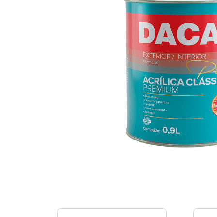
9
º
mas
10
º
fun