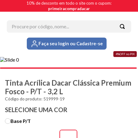
10% de desconto em todo o site com o cupom:
primeiracompradacar
Procure por código, nome...
Termos mais buscados
Faça seu login ou Cadastre-se
1
º
esmalte
4%OFF no PIX
2
º
tinta acrílica
3
º
borracha líquida
4
º
verniz
Tinta Acrílica Dacar Clássica Premium
5
º
textura
Fosco - P/T - 3,2 L
6
º
esmalte sintético
Código do produto
:
519999-19
SELECIONE UMA COR
7
º
piso
8
º
massa corrida
Base P/T
9
º
massa