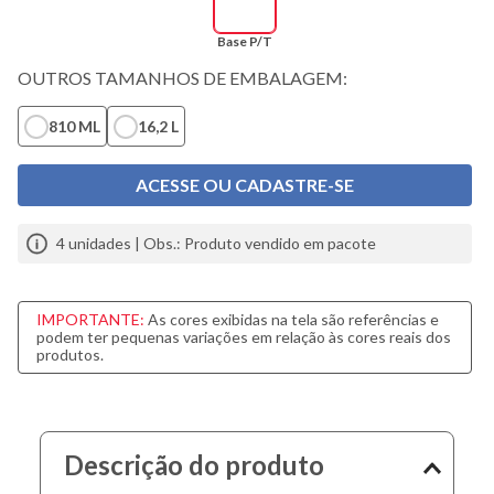
10
º
fundo
Base P/T
OUTROS TAMANHOS DE EMBALAGEM:
810 ML
16,2 L
ACESSE OU CADASTRE-SE
4
unidades | Obs.: Produto vendido em pacote
IMPORTANTE:
As cores exibidas na tela são referências e
podem ter pequenas variações em relação às cores reais dos
produtos.
Descrição do produto