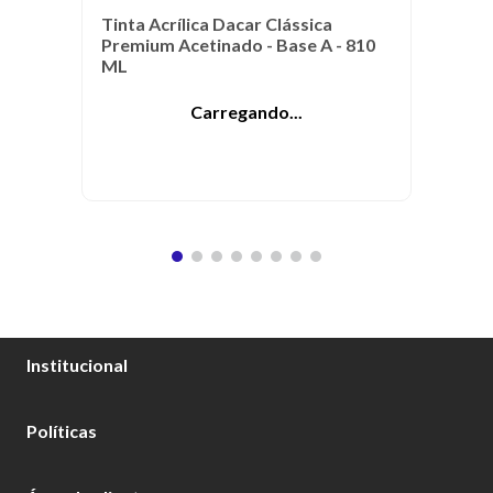
Tinta Acrílica Dacar Clássica
Premium Acetinado - Base A - 810
ML
Carregando...
Institucional
Sobre Nós
Políticas
Catálogo Tintas Dacar
Perguntas Frequentes
Política de Entrega