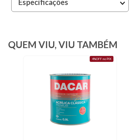
Especificações
10
º
resina
QUEM VIU, VIU TAMBÉM
4%OFF no PIX