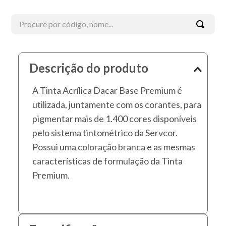
Procure por código, nome...
Termos mais buscados
Descrição do produto
1
º
tinta acrílica
A Tinta Acrílica Dacar Base Premium é
2
º
esmalte
utilizada, juntamente com os corantes, para
3
º
borracha líquida
pigmentar mais de 1.400 cores disponíveis
4
º
textura
pelo sistema tintométrico da Servcor.
5
º
verniz
Possui uma coloração branca e as mesmas
características de formulação da Tinta
6
º
massa corrida
Premium.
7
º
piso
8
º
massa
9
º
esmalte sintético