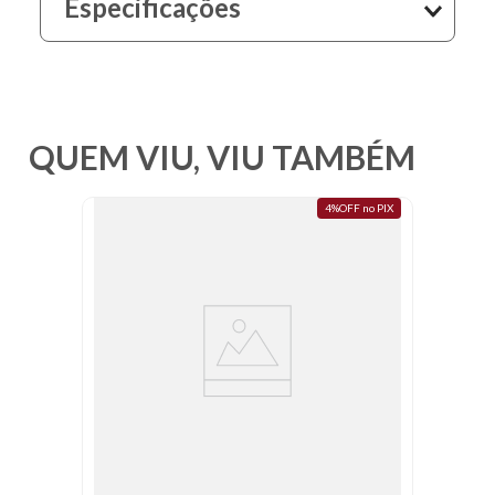
Especificações
10
º
fundo
QUEM VIU, VIU TAMBÉM
4%OFF no PIX