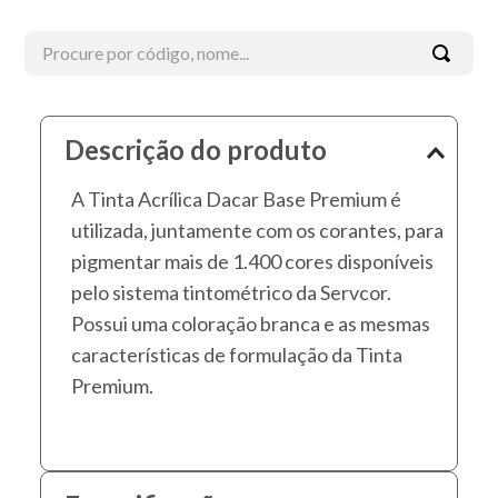
Procure por código, nome...
Termos mais buscados
Descrição do produto
1
º
esmalte
A Tinta Acrílica Dacar Base Premium é
2
º
tinta acrílica
utilizada, juntamente com os corantes, para
3
º
borracha líquida
pigmentar mais de 1.400 cores disponíveis
4
º
verniz
pelo sistema tintométrico da Servcor.
5
º
textura
Possui uma coloração branca e as mesmas
características de formulação da Tinta
6
º
esmalte sintético
Premium.
7
º
piso
8
º
massa corrida
9
º
massa