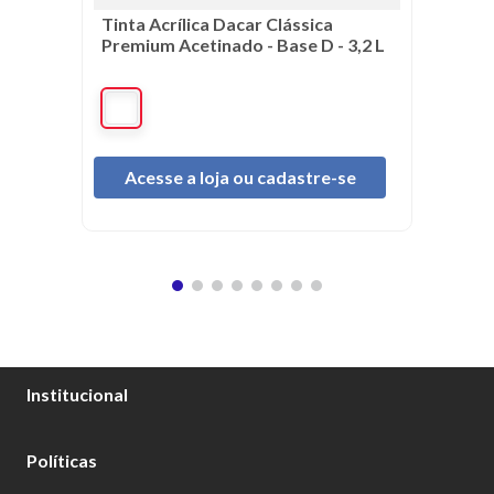
Tinta Acrílica Dacar Clássica
Premium Acetinado - Base D - 3,2 L
Acesse a loja ou cadastre-se
Institucional
Sobre Nós
Políticas
Catálogo Tintas Dacar