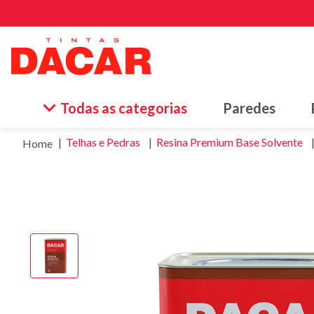
Termos
Todas as categorias
Paredes
1
º
tinta
Telhas e Pedras
Resina Premium Base Solvente
2
º
esma
3
º
borr
4
º
vern
5
º
esma
6
º
text
7
º
mass
8
º
piso