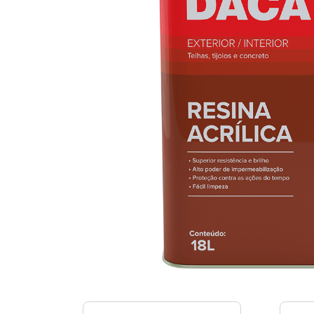
9
º
mas
10
º
resi