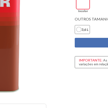
sa
na
Incolor
OUTROS TAMANH
3,6 L
IMPORTANTE:
As 
variações em relaçã