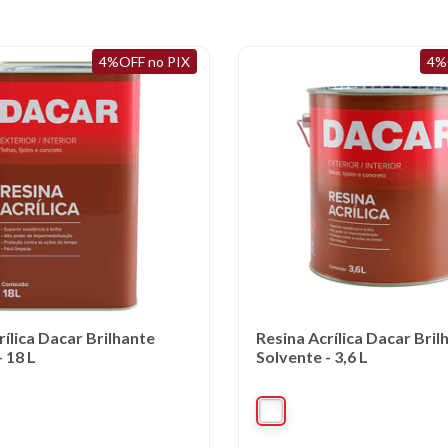
4%OFF no PIX
4%
rílica Dacar Brilhante
Resina Acrílica Dacar Bril
 18 L
Solvente - 3,6 L