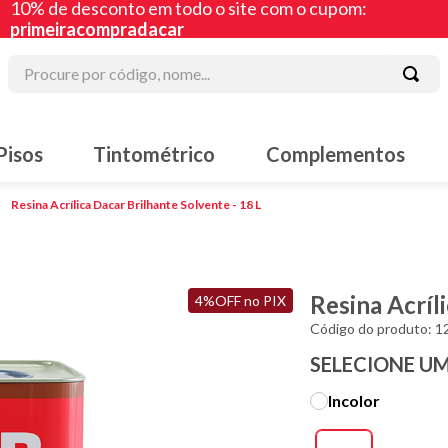
10% de desconto em todo o site com o cupom:
primeiracompradacar
Procure por código, nome...
 mais buscados
Pisos
Tintométrico
Complementos
 acrílica
lte
Resina Acrílica Dacar Brilhante Solvente - 18 L
acha líquida
iz
Resina Acríl
4%OFF no PIX
lte sintético
Código do produto
:
1
ura
SELECIONE U
a corrida
Incolor