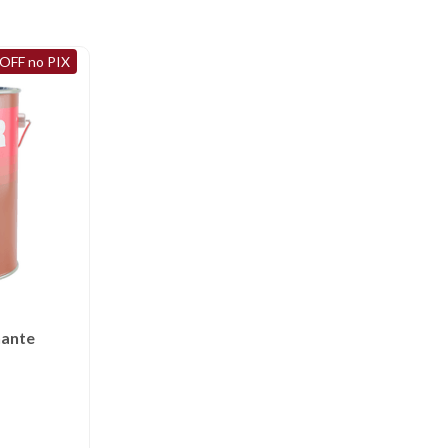
OFF no PIX
hante