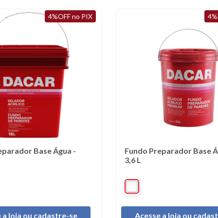
4%OFF no PIX
4%
eparador Base Água -
Fundo Preparador Base Á
3,6 L
 a loja ou cadastre-se
Acesse a loja ou cadas