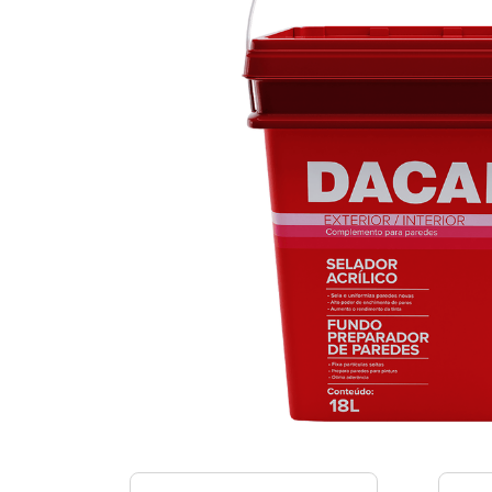
9
º
mas
10
º
fun