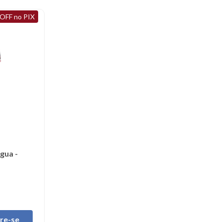
OFF no PIX
gua -
tre-se