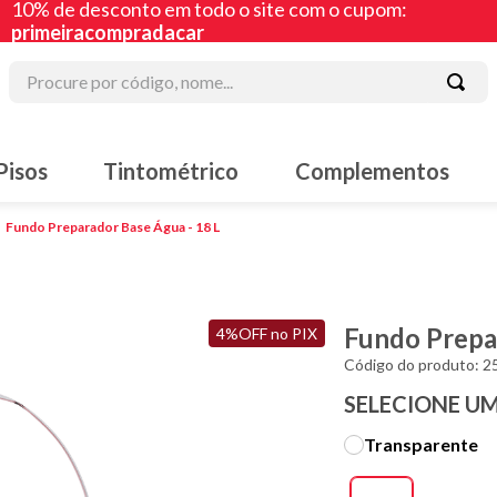
10% de desconto em todo o site com o cupom:
primeiracompradacar
Procure por código, nome...
 mais buscados
Pisos
Tintométrico
Complementos
lte
 acrílica
Fundo Preparador Base Água - 18 L
acha líquida
iz
Fundo Prepa
4%OFF no PIX
ura
Código do produto
:
2
lte sintético
SELECIONE U
Transparente
a corrida