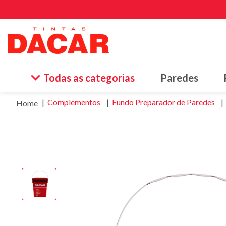
Termos
Todas as categorias
Paredes
1
º
esma
Complementos
Fundo Preparador de Paredes
2
º
tinta
3
º
borr
4
º
vern
5
º
text
6
º
esma
7
º
piso
8
º
mass