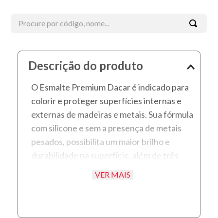
Procure por código, nome...
Termos mais buscados
Descrição do produto
1
º
esmalte
O Esmalte Premium Dacar é indicado para
2
º
tinta acrílica
colorir e proteger superfícies internas e
3
º
borracha líquida
externas de madeiras e metais. Sua fórmula
4
º
verniz
com silicone e sem a presença de metais
5
º
textura
pesados, possibilita um maior brilho e
durabilidade na superfície, além de três
6
º
esmalte sintético
tipos de acabamento: brilhante, acetinado
7
º
piso
VER MAIS
e fosco.
8
º
massa corrida
9
º
massa