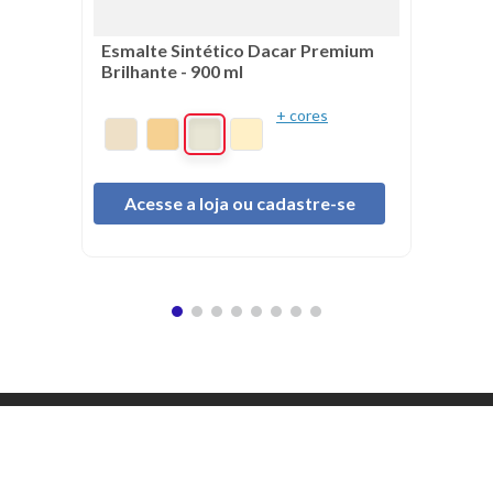
Esmalte Sintético Dacar Premium
Brilhante - 900 ml
+ cores
Acesse a loja ou cadastre-se
Institucional
Sobre Nós
Políticas
Catálogo Tintas Dacar