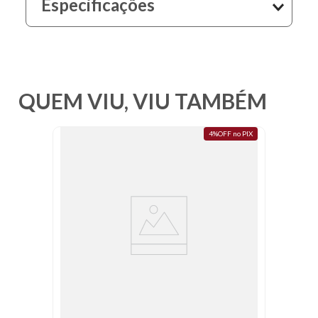
Especificações
10
º
fundo
QUEM VIU, VIU TAMBÉM
4%OFF no PIX