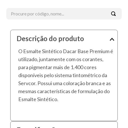
Procure por código, nome...
Termos mais buscados
Descrição do produto
1
º
esmalte
O Esmalte Sintético Dacar Base Premium é
2
º
tinta acrílica
utilizado, juntamente com os corantes,
3
º
borracha líquida
para pigmentar mais de 1.400 cores
4
º
verniz
disponíveis pelo sistema tintométrico da
5
º
textura
Servcor. Possui uma coloração branca e as
mesmas características de formulação do
6
º
esmalte sintético
Esmalte Sintético.
7
º
piso
8
º
massa corrida
9
º
massa