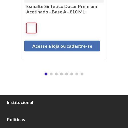
Esmalte Sintético Dacar Premium
Acetinado - Base A - 810 ML
Acesse a loja ou cadastre-se
Institucional
Sobre Nós
Políticas
Catálogo Tintas Dacar