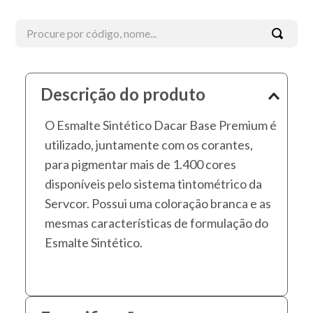
Procure por código, nome...
Termos mais buscados
Descrição do produto
1
º
esmalte
O Esmalte Sintético Dacar Base Premium é
2
º
tinta acrílica
utilizado, juntamente com os corantes,
3
º
borracha líquida
para pigmentar mais de 1.400 cores
4
º
verniz
disponíveis pelo sistema tintométrico da
5
º
textura
Servcor. Possui uma coloração branca e as
mesmas características de formulação do
6
º
esmalte sintético
Esmalte Sintético.
7
º
piso
8
º
massa corrida
9
º
massa