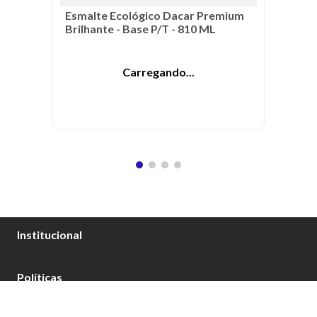
Esmalte Ecológico Dacar Premium
Brilhante - Base P/T - 810 ML
Acesse a loja ou cadastre-se
Institucional
Sobre Nós
Políticas
Catálogo Tintas Dacar