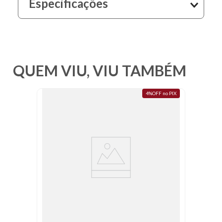
Especificações
10
º
fundo
QUEM VIU, VIU TAMBÉM
4%OFF no PIX