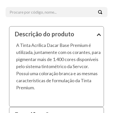
Procure por código, nome...
Termos mais buscados
Descrição do produto
1
º
tinta acrílica
A Tinta Acrílica Dacar Base Premium é
2
º
esmalte
utilizada, juntamente com os corantes, para
3
º
borracha líquida
pigmentar mais de 1.400 cores disponíveis
4
º
textura
pelo sistema tintométrico da Servcor.
5
º
verniz
Possui uma coloração branca e as mesmas
características de formulação da Tinta
6
º
massa corrida
Premium.
7
º
piso
8
º
massa
9
º
esmalte sintético