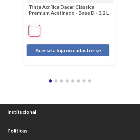
Tinta Acrílica Dacar Clássica
Premium Acetinado - Base D - 3,2 L
Acesse a loja ou cadastre-se
Institucional
Sobre Nós
Políticas
Catálogo Tintas Dacar