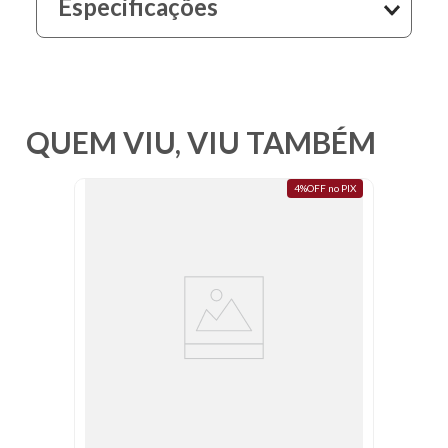
Especificações
10
º
resina
QUEM VIU, VIU TAMBÉM
4%OFF no PIX