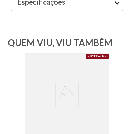
Especificações
10
º
resina
QUEM VIU, VIU TAMBÉM
4%OFF no PIX