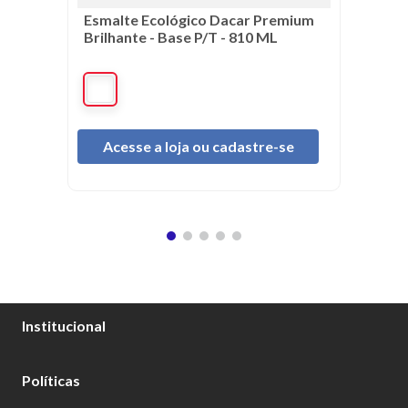
Esmalte Ecológico Dacar Premium
Brilhante - Base P/T - 810 ML
Acesse a loja ou cadastre-se
Institucional
Sobre Nós
Políticas
Catálogo Tintas Dacar