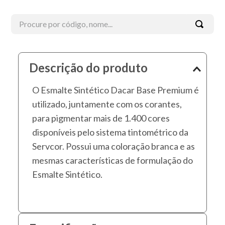
Procure por código, nome...
Termos mais buscados
Descrição do produto
1
º
tinta acrílica
O Esmalte Sintético Dacar Base Premium é
2
º
esmalte
utilizado, juntamente com os corantes,
3
º
borracha líquida
para pigmentar mais de 1.400 cores
4
º
textura
disponíveis pelo sistema tintométrico da
5
º
verniz
Servcor. Possui uma coloração branca e as
mesmas características de formulação do
6
º
massa corrida
Esmalte Sintético.
7
º
piso
8
º
massa
9
º
esmalte sintético